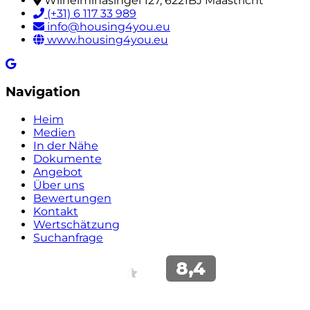
Wilhelminasingel 127, 6221BJ Maastricht
(+31) 6 117 33 989
info@housing4you.eu
www.housing4you.eu
Navigation
Heim
Medien
In der Nähe
Dokumente
Angebot
Über uns
Bewertungen
Kontakt
Wertschätzung
Suchanfrage