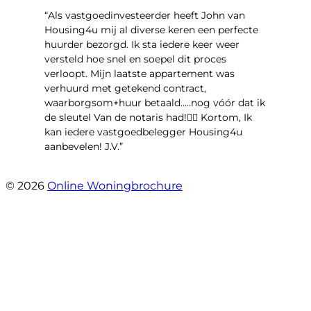
“Als vastgoedinvesteerder heeft John van
Housing4u mij al diverse keren een perfecte
huurder bezorgd. Ik sta iedere keer weer
versteld hoe snel en soepel dit proces
verloopt. Mijn laatste appartement was
verhuurd met getekend contract,
waarborgsom+huur betaald.....nog vóór dat ik
de sleutel Van de notaris had!👌🏻 Kortom, Ik
kan iedere vastgoedbelegger Housing4u
aanbevelen! J.V.”
- Jos Visker
© 2026
Online Woningbrochure