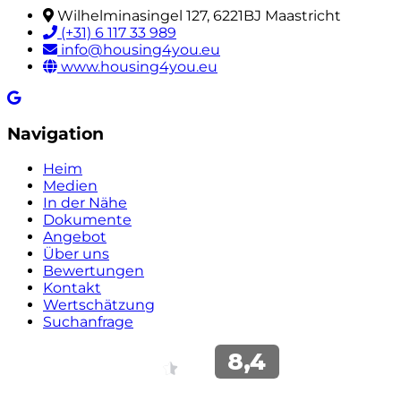
Wilhelminasingel 127, 6221BJ Maastricht
(+31) 6 117 33 989
info@housing4you.eu
www.housing4you.eu
Navigation
Heim
Medien
In der Nähe
Dokumente
Angebot
Über uns
Bewertungen
Kontakt
Wertschätzung
Suchanfrage