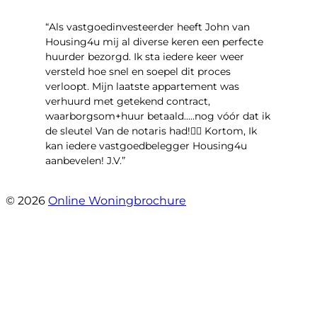
“Als vastgoedinvesteerder heeft John van
Housing4u mij al diverse keren een perfecte
huurder bezorgd. Ik sta iedere keer weer
versteld hoe snel en soepel dit proces
verloopt. Mijn laatste appartement was
verhuurd met getekend contract,
waarborgsom+huur betaald.....nog vóór dat ik
de sleutel Van de notaris had!👌🏻 Kortom, Ik
kan iedere vastgoedbelegger Housing4u
aanbevelen! J.V.”
- Jos Visker
© 2026
Online Woningbrochure