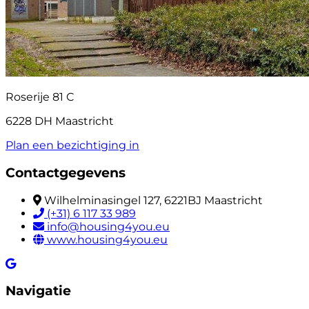
Roserije 81 C
6228 DH Maastricht
Plan een bezichtiging in
Contactgegevens
Wilhelminasingel 127, 6221BJ Maastricht
(+31) 6 117 33 989
info@housing4you.eu
www.housing4you.eu
Navigatie