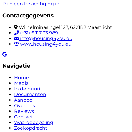
Plan een bezichtiging in
Contactgegevens
Wilhelminasingel 127, 6221BJ Maastricht
(+31) 6 117 33 989
info@housing4you.eu
www.housing4you.eu
Navigatie
Home
Media
In de buurt
Documenten
Aanbod
Over ons
Reviews
Contact
Waardebepaling
Zoekopdracht