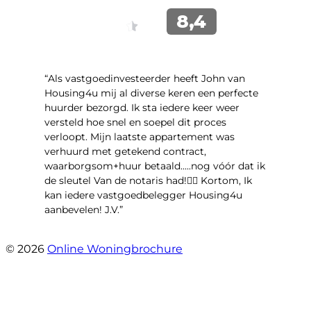
“Als vastgoedinvesteerder heeft John van
Housing4u mij al diverse keren een perfecte
huurder bezorgd. Ik sta iedere keer weer
versteld hoe snel en soepel dit proces
verloopt. Mijn laatste appartement was
verhuurd met getekend contract,
waarborgsom+huur betaald.....nog vóór dat ik
de sleutel Van de notaris had!👌🏻 Kortom, Ik
kan iedere vastgoedbelegger Housing4u
aanbevelen! J.V.”
- Jos Visker
© 2026
Online Woningbrochure